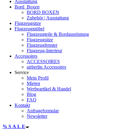
Ausstattung
Bord_Boxen
BORD BOXEN
Zubehör | Ausstattung
Flugzeugsitze
Flugzeugmöbel
Flugzeugteile & Bordausrüstung
Flugzeugsitze
Flugzeugfenster
Flugzeug-Interieur
Accessoires
ACCESSOIRES
airberlin Accessoires
Service
Mein Profil
Mieten
Werbeartikel & Handel
Blog
FAQ
Kontakt
Anfrageformular
Newsletter
% S A L E