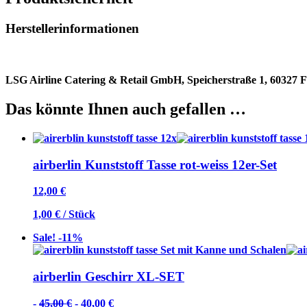
Herstellerinformationen
LSG Airline Catering & Retail GmbH, Speicherstraße 1, 60327 
Das könnte Ihnen auch gefallen …
airberlin Kunststoff Tasse rot-weiss 12er-Set
12,00
€
1,00
€
/
Stück
Sale! -11%
airberlin Geschirr XL-SET
Ursprünglicher
Aktueller
-
45,00
€
-
40,00
€