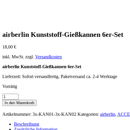
airberlin Kunststoff-Gießkannen 6er-Set
18,00
€
inkl. MwSt.
zzgl.
Versandkosten
airberlin Kunststoff-Gießkannen 6er-Set
Lieferzeit:
Sofort versandfertig, Paketversand ca. 2-4 Werktage
Vorrätig
airberlin
Kunststoff-
In den Warenkorb
Gießkannen
6er-
Artikelnummer:
3x-KAN01-3x-KAN02
Kategorien:
airberlin
,
ACCE
Set
Menge
Beschreibung
Zusätzliche Information