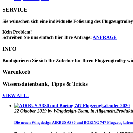
Preis
Preis
war:
ist:
SERVICE
45,00 €
40,00 €.
Sie wünschen sich eine individuelle Folierung des Flugzeugtroll
Kein Problem!
Schreiben Sie uns einfach hier Ihre Anfrage:
ANFRAGE
INFO
Konfigurieren Sie sich Ihr Zubehör für Ihren Flugzeugtrolley wi
Warenkorb
Wissensdatenbank, Tipps & Tricks
VIEW ALL -
22 Oktober 2019 by Wingdesign-Team, in Allgemein,Produkt
Die neuen Wingdesign AIRBUS A380 und BOEING 747 Flugzeugkalen